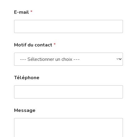
E-mail
*
d
Motif du contact
*
u
d
u
T
é
l
Téléphone
é
p
h
o
n
e
Message